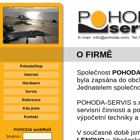
O FIRMĚ
PohodaShop
Společnost
POHODA-
Internet
byla zapsána do obc
Hardware
Jednatelem společnos
Servis
Reference
POHODA-SERVIS s.r.o.
Kdo jsme
servisní činnosti a 
výpočetní techniky a
Kontakt
V současné době j
LENOVO
v Jihočesk