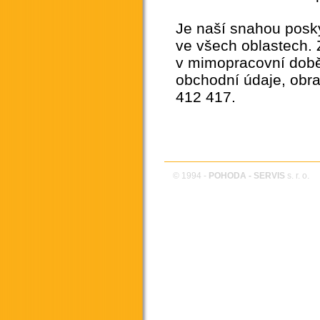
Je naší snahou posk
ve všech oblastech. 
v mimopracovní době 
obchodní údaje, obrať
412 417.
© 1994 -
POHODA - SERVIS
s. r. o.