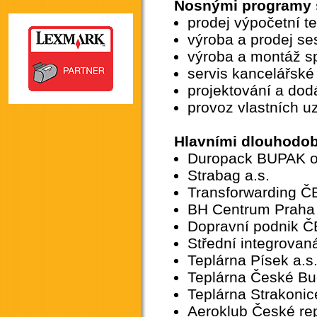
Nosnými programy s
prodej výpočetní t
výroba a prodej se
výroba a montáž sp
servis kancelářské
projektování a dod
provoz vlastních u
Hlavními dlouhodob
Duropack BUPAK ob
Strabag a.s.
Transforwarding ČB
BH Centrum Praha
Dopravní podnik ČB
Střední integrovan
Teplárna Písek a.s
Teplárna České Bud
Teplárna Strakonic
Aeroklub České repu