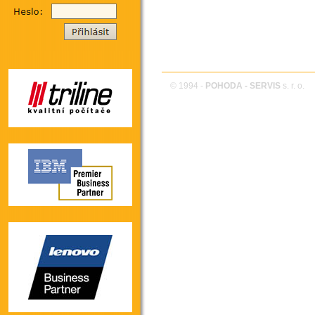
© 1994 -
POHODA - SERVIS
s. r. o.