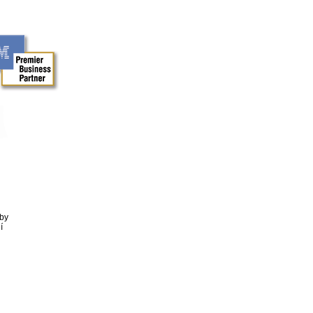
aby
í