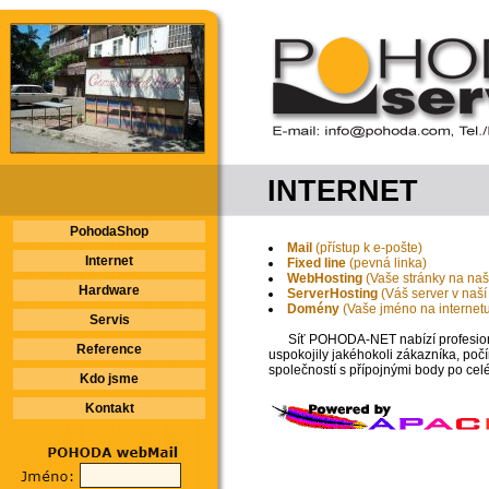
INTERNET
PohodaShop
Mail
(přístup k e-pošte)
Internet
Fixed line
(pevná linka)
WebHosting
(Vaše stránky na na
Hardware
ServerHosting
(Váš server v naší s
Domény
(Vaše jméno na internet
Servis
Síť POHODA-NET nabízí profesionální
Reference
uspokojily jakéhokoli zákazníka, po
společností s přípojnými body po celé
Kdo jsme
Kontakt