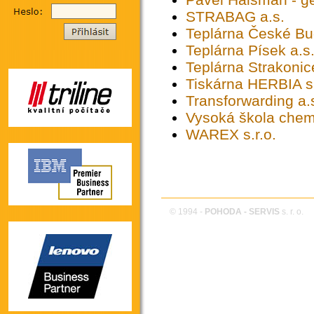
STRABAG a.s.
Teplárna České Bud
Teplárna Písek a.s
Teplárna Strakonic
Tiskárna HERBIA sp
Transforwarding a.
Vysoká škola chem
WAREX s.r.o.
© 1994 -
POHODA - SERVIS
s. r. o.