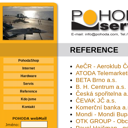
REFERENCE
PohodaShop
AeČR - Aeroklub Č
Internet
ATODA Telemarketin
Hardware
BETA Brno a.s.
Servis
B. H. Centrum a.s.
Reference
Česká spořitelna a.
Kdo jsme
ČEVAK JČ a.s.
Komerční banka a.
Kontakt
Mondi - Mondi Bupa
OTK GROUP - Obcho
Pavel Haišman - g