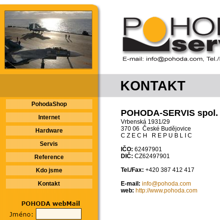
KONTAKT
PohodaShop
POHODA-SERVIS spol. s
Internet
Vrbenská 1931/29
370 06 České Budějovice
Hardware
C Z E C H R E P U B L I C
Servis
IČO:
62497901
DIČ:
CZ62497901
Reference
Tel./Fax:
+420 387 412 417
Kdo jsme
Kontakt
E-mail:
info@pohoda.com
web:
http://www.pohoda.com