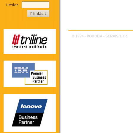
© 1994 -
POHODA - SERVIS
s. r. o.