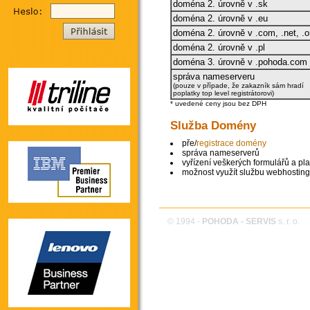
doména 2. úrovně v .sk
doména 2. úrovně v .eu
doména 2. úrovně v .com, .net, .org
doména 2. úrovně v .pl
doména 3. úrovně v .pohoda.com
správa nameserveru
(pouze v případe, že zakazník sám hradí
poplatky top level registrátorovi)
* uvedené ceny jsou bez DPH
Služba Domény
pře/
registrace domény
správa nameserverů
vyřízení veškerých formulářů a pla
možnost využít službu webhostin
© 1994 -
POHODA - SERVIS
s. r. o.