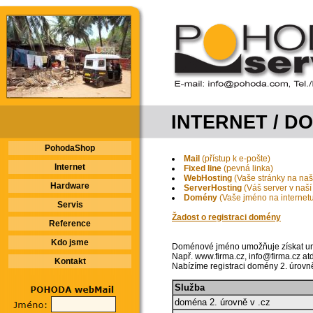
INTERNET / D
PohodaShop
Mail
(přístup k e-pošte)
Internet
Fixed line
(pevná linka)
WebHosting
(Vaše stránky na na
Hardware
ServerHosting
(Váš server v naší s
Domény
(Vaše jméno na internet
Servis
Žadost o registraci domény
Reference
Kdo jsme
Doménové jméno umožňuje získat unik
Např. www.firma.cz, info@firma.cz atd
Kontakt
Nabízíme registraci domény 2. úrovně 
Služba
doména 2. úrovně v .cz