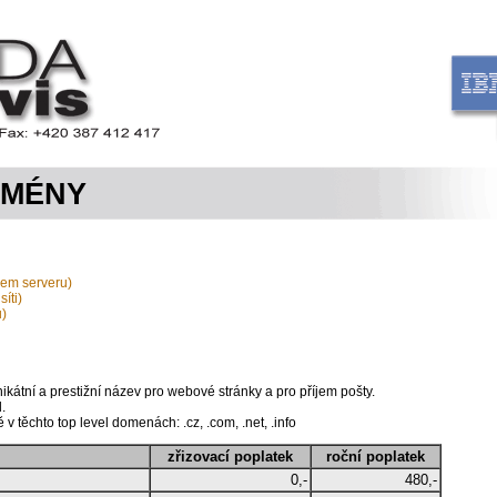
OMÉNY
šem serveru)
íti)
u)
átní a prestižní název pro webové stránky a pro příjem pošty.
.
v těchto top level domenách: .cz, .com, .net, .info
zřizovací poplatek
roční poplatek
0,-
480,-