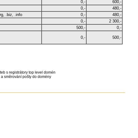
0,-
600,-
0,-
480,-
, .biz, .info
0,-
480,-
0,-
2 300,-
500,-
0,-
0,-
500,-
teb s registrátory top level domén
g a směrování pošty do domény